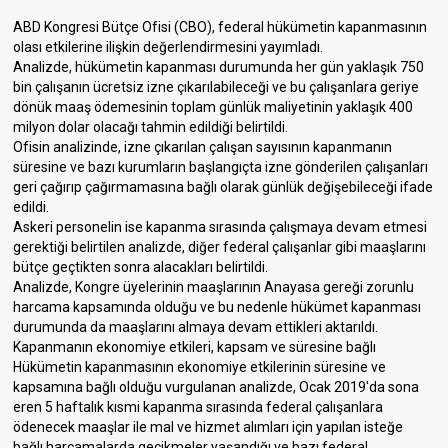
ABD Kongresi Bütçe Ofisi (CBO), federal hükümetin kapanmasının
olası etkilerine ilişkin değerlendirmesini yayımladı.
Analizde, hükümetin kapanması durumunda her gün yaklaşık 750
bin çalışanın ücretsiz izne çıkarılabileceği ve bu çalışanlara geriye
dönük maaş ödemesinin toplam günlük maliyetinin yaklaşık 400
milyon dolar olacağı tahmin edildiği belirtildi.
Ofisin analizinde, izne çıkarılan çalışan sayısının kapanmanın
süresine ve bazı kurumların başlangıçta izne gönderilen çalışanları
geri çağırıp çağırmamasına bağlı olarak günlük değişebileceği ifade
edildi.
Askeri personelin ise kapanma sırasında çalışmaya devam etmesi
gerektiği belirtilen analizde, diğer federal çalışanlar gibi maaşlarını
bütçe geçtikten sonra alacakları belirtildi.
Analizde, Kongre üyelerinin maaşlarının Anayasa gereği zorunlu
harcama kapsamında olduğu ve bu nedenle hükümet kapanması
durumunda da maaşlarını almaya devam ettikleri aktarıldı.
Kapanmanın ekonomiye etkileri, kapsam ve süresine bağlı
Hükümetin kapanmasının ekonomiye etkilerinin süresine ve
kapsamına bağlı olduğu vurgulanan analizde, Ocak 2019'da sona
eren 5 haftalık kısmi kapanma sırasında federal çalışanlara
ödenecek maaşlar ile mal ve hizmet alımları için yapılan isteğe
bağlı harcamalarda gecikmeler yaşandığı ve bazı federal