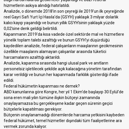
hizmetlerin askıya alındığı hatırlatıldı.
Analizde, o dönemde 2018'in son çeyreği ile 2019'un ilk çeyreğinde
reel Gayri Safi Yurt İçi Hasıla'da (GSYH) yaklaşık 3 milyar dolarlık
kalıcı kayıp yaşandığı ve bunun yıllık GSYH'sinin yaklaşık yüzde
0,02'sine denk geldiği belirtildi.
Kapanmanın 2019'da kısa vadede özel sektörde mal ve hizmetlere
yönelik toplam talebi azalttığı ve bunun GSYH'yi düşürdüğü
kaydedilen analizde, federal çalışanların maaşlarının gecikmesinin
özellikle maaşlarını alamayan çalışanlar arasında tüketici
harcamalarını azalttığı aktarıldı.
Analizde, kapanma sırasında hangi ulusal park ve anıtların
personelsiz işletilecek şekilde açık kalacağına yönetim tarafından
karar verildiği ve bunun her kapanmada farklılık gösterdiği ifade
edildi.
Federal hükümetin kapanması ne demek?
ABD kanunlarına göre Kongre, her yıl 1 Ekim'de başlayıp 30 Eylül'de
sona eren mali yılın tümüne ilişkin bütçeyi zamanında
onaylayamazsa bu gerçekleşene kadar geçen sürenin geçici
bütçelerle kapatılması gerekiyor.
Bütçenin onaylanamadığı dönemlerde harcama yetkisini kaybeden
federal hükümet, temel hizmetler dışındaki tüm faaliyetlerine ara
vermek zorunda kalıyor.