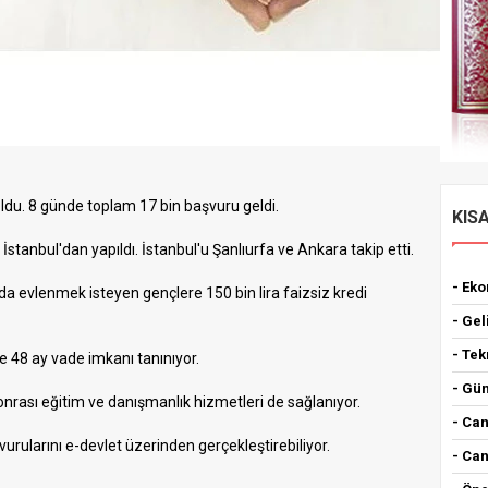
oldu. 8 günde toplam 17 bin başvuru geldi.
KIS
İstanbul'dan yapıldı. İstanbul'u Şanlıurfa ve Ankara takip etti.
- Ek
a evlenmek isteyen gençlere 150 bin lira faizsiz kredi
- Gel
- Tek
re 48 ay vade imkanı tanınıyor.
- Gün
sonrası eğitim ve danışmanlık hizmetleri de sağlanıyor.
- Can
urularını e-devlet üzerinden gerçekleştirebiliyor.
- Can