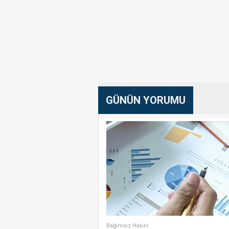
GÜNÜN YORUMU
Bağımsız Haber