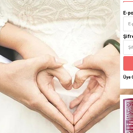
E-po
Şifr
Üye 