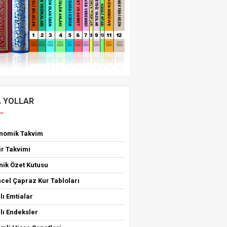
A YOLLAR
onomik Takvim
ir Takvimi
nik Özet Kutusu
cel Çapraz Kur Tabloları
lı Emtialar
lı Endeksler