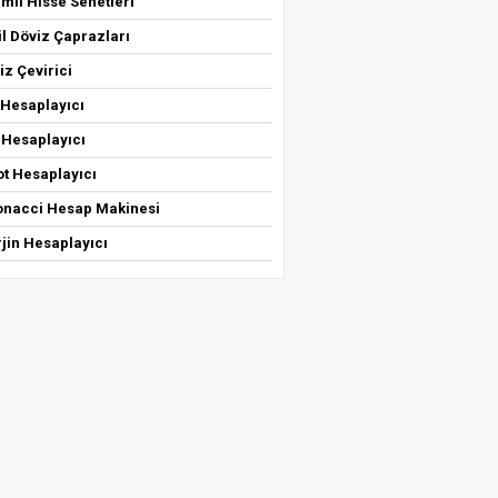
mli Hisse Senetleri
il Döviz Çaprazları
iz Çevirici
 Hesaplayıcı
 Hesaplayıcı
ot Hesaplayıcı
bonacci Hesap Makinesi
jin Hesaplayıcı