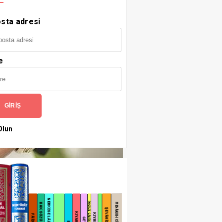
sta adresi
e
GIRIŞ
Olun