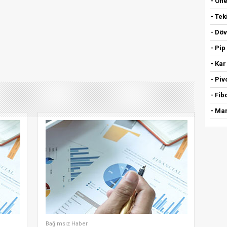
- Öne
- Tek
- Döv
- Pip
- Kar
- Piv
- Fi
- Mar
Bağımsız Haber