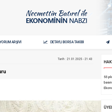
YORUM ARŞİVİ
DETAYLI BORSA TAKİBİ
Tarih : 21.01.2025 - 21:43
HAK
uru
55 yı
basın
Ekono
ÜYE