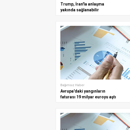
Trump, İran'la anlaşma
yakında sağlanabilir
Bağımsız Haber
Avrupa'daki yangınların
faturası 19 milyar euroyu aştı