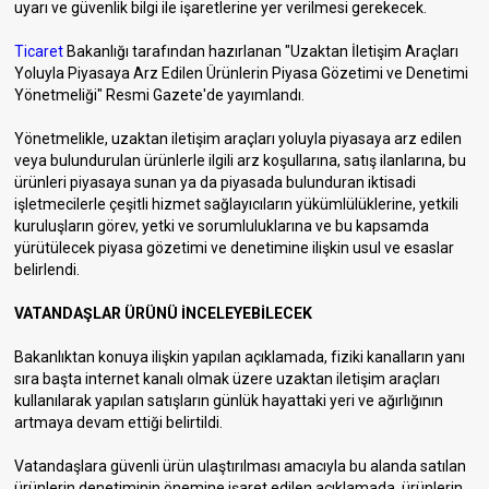
uyarı ve güvenlik bilgi ile işaretlerine yer verilmesi gerekecek.
Ticaret
Bakanlığı tarafından hazırlanan "Uzaktan İletişim Araçları
Yoluyla Piyasaya Arz Edilen Ürünlerin Piyasa Gözetimi ve Denetimi
Yönetmeliği" Resmi Gazete'de yayımlandı.
Yönetmelikle, uzaktan iletişim araçları yoluyla piyasaya arz edilen
veya bulundurulan ürünlerle ilgili arz koşullarına, satış ilanlarına, bu
ürünleri piyasaya sunan ya da piyasada bulunduran iktisadi
işletmecilerle çeşitli hizmet sağlayıcıların yükümlülüklerine, yetkili
kuruluşların görev, yetki ve sorumluluklarına ve bu kapsamda
yürütülecek piyasa gözetimi ve denetimine ilişkin usul ve esaslar
belirlendi.
VATANDAŞLAR ÜRÜNÜ İNCELEYEBİLECEK
Bakanlıktan konuya ilişkin yapılan açıklamada, fiziki kanalların yanı
sıra başta internet kanalı olmak üzere uzaktan iletişim araçları
kullanılarak yapılan satışların günlük hayattaki yeri ve ağırlığının
artmaya devam ettiği belirtildi.
Vatandaşlara güvenli ürün ulaştırılması amacıyla bu alanda satılan
ürünlerin denetiminin önemine işaret edilen açıklamada, ürünlerin