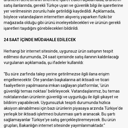
satış ilanlarında, gerekli Türkçe uyarı ve güvenlik bilgi ile işaretlerine
yer verilmesinin zorunlu hale getirildiği kaydedildi. Açıklamada,
böylece vatandaşların internetten alışveriş yaparken fiziki bir
mağazada olduğu gibi ürünü inceleyebilecekleri ve ürünün gerekli
işaretleri taşıdığını görebilecekleri bildirildi.
24 SAAT İÇİNDE MÜDAHALE EDİLECEK
Herhangi bir internet sitesinde, uygunsuz ürün satışının tespit
edilmesi durumunda, 24 saat içerisinde satış ilanının kaldırılacağı
vurgulanan açıklamada, şu ifadeler kullanıldı:
"Bu süre zarfında talep yerine getirilmezse ilgili ilana erişim
engellenecektir. Öte yandan başkalarına ait iktisadi ve ticari
faaliyetlerin yapılmasına imkan sağlayan platformlar, 'ürün
güvenliği temas noktası' belirleyecek. Vatandaşlarımız, bu temas
noktalarından ürünlerin güvenliği ve uygunluğu ile ilgili şikayet ve
bildirim yapabilecek. Uygunsuzluk tespiti durumunda hızlıca
aksiyon alınabilmesi için bazı ürünlerin piyasaya arzında Türkiye'de
yerleşik bir iktisadi işletmeci bulunması şartı aranacak. Bu şartı
sağlamayanlar Türkiye'ye satış gerçekleştiremeyecek. Bu ürün
grupları, Bakanlığın internet sitesinde yayımlanmaktadır."