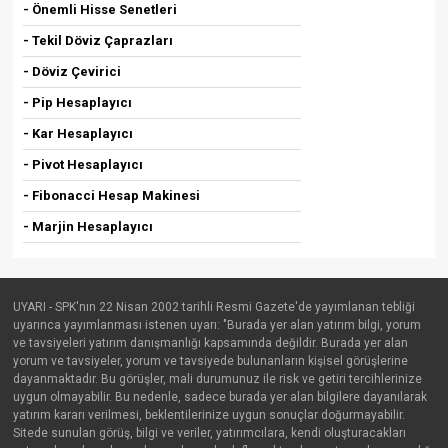
- Önemli Hisse Senetleri
- Tekil Döviz Çaprazları
- Döviz Çevirici
- Pip Hesaplayıcı
- Kar Hesaplayıcı
- Pivot Hesaplayıcı
- Fibonacci Hesap Makinesi
- Marjin Hesaplayıcı
UYARI - SPK'nın 22 Nisan 2002 tarihli Resmi Gazete'de yayımlanan tebliği
uyarınca yayımlanması istenen uyarı: "Burada yer alan yatırım bilgi, yorum
ve tavsiyeleri yatırım danışmanlığı kapsamında değildir. Burada yer alan
yorum ve tavsiyeler, yorum ve tavsiyede bulunanların kişisel görüşlerine
dayanmaktadır. Bu görüşler, mali durumunuz ile risk ve getiri tercihlerinize
uygun olmayabilir. Bu nedenle, sadece burada yer alan bilgilere dayanılarak
yatırım kararı verilmesi, beklentilerinize uygun sonuçlar doğurmayabilir.
Sitede sunulan görüş, bilgi ve veriler, yatırımcılara, kendi oluşturacakları