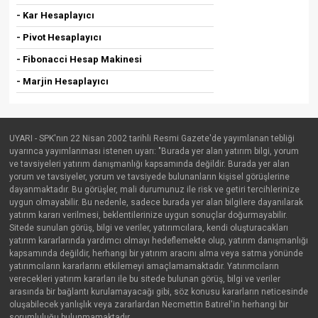
- Kar Hesaplayıcı
- Pivot Hesaplayıcı
- Fibonacci Hesap Makinesi
- Marjin Hesaplayıcı
UYARI - SPK'nın 22 Nisan 2002 tarihli Resmi Gazete'de yayımlanan tebliği
uyarınca yayımlanması istenen uyarı: "Burada yer alan yatırım bilgi, yorum
ve tavsiyeleri yatırım danışmanlığı kapsamında değildir. Burada yer alan
yorum ve tavsiyeler, yorum ve tavsiyede bulunanların kişisel görüşlerine
dayanmaktadır. Bu görüşler, mali durumunuz ile risk ve getiri tercihlerinize
uygun olmayabilir. Bu nedenle, sadece burada yer alan bilgilere dayanılarak
yatırım kararı verilmesi, beklentilerinize uygun sonuçlar doğurmayabilir.
Sitede sunulan görüş, bilgi ve veriler, yatırımcılara, kendi oluşturacakları
yatırım kararlarında yardımcı olmayı hedeflemekte olup, yatırım danışmanlığı
kapsamında değildir, herhangi bir yatırım aracını alma veya satma yönünde
yatırımcıların kararlarını etkilemeyi amaçlamamaktadır. Yatırımcıların
verecekleri yatırım kararları ile bu sitede bulunan görüş, bilgi ve veriler
arasında bir bağlantı kurulamayacağı gibi, söz konusu kararların neticesinde
oluşabilecek yanlışlık veya zararlardan Necmettin Batırel'in herhangi bir
sorumluluğu bulunmamaktadır.