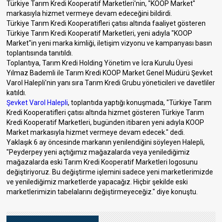
Türkiye Tarım Kredi Kooperatif Marketleri'nin, "KOOP Market"
markasıyla hizmet vermeye devam edeceğini bildirdi.
Türkiye Tarım Kredi Kooperatifleri çatısı altında faaliyet gösteren
Türkiye Tarım Kredi Kooperatif Marketleri, yeni adıyla "KOOP
Market"in yeni marka kimliği, iletişim vizyonu ve kampanyası basın
toplantısında tanıtıldı.
Toplantıya, Tarım Kredi Holding Yönetim ve İcra Kurulu Üyesi
Yılmaz Bademli ile Tarım Kredi KOOP Market Genel Müdürü Şevket
Varol Halepli'nin yanı sıra Tarım Kredi Grubu yöneticileri ve davetliler
katıldı.
Şevket Varol Halepli
, toplantıda yaptığı konuşmada, "Türkiye Tarım
Kredi Kooperatifleri çatısı altında hizmet gösteren Türkiye Tarım
Kredi Kooperatif Marketleri, bugünden itibaren yeni adıyla KOOP
Market markasıyla hizmet vermeye devam edecek." dedi.
Yaklaşık 6 ay öncesinde markanın yenilendiğini söyleyen Halepli,
"Peyderpey yeni açtığımız mağazalarda veya yenilediğimiz
mağazalarda eski Tarım Kredi Kooperatif Marketleri logosunu
değiştiriyoruz. Bu değiştirme işlemini sadece yeni marketlerimizde
ve yenilediğimiz marketlerde yapacağız. Hiçbir şekilde eski
marketlerimizin tabelalarını değiştirmeyeceğiz." diye konuştu.