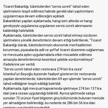
Ticaret Bakanlığı, tüketicilerden "servis ücreti" tahsil eden
işletmelerin tespit edilmesi halinde gerekli idari yaptırımların
uygulanmaya devam edileceğini açıkladı.
Bakanlıktan yapılan açıklamada, hangi isim altında ve hangi
gerekçeyle uygulanırsa uygulansın servis ücreti alınmasının
kaldırıldığı hatırlatıldı.
Açıklamada, tüketicilerden servis ücreti tahsil etmeyi sürdüren
işletmelere yönelik denetimlerin devam ettiği belirtilerek, "Ticaret
Bakanlığı olarak, tüketicilerimizin ekonomik menfaatlerinin
korunması, piyasalarda adil ve şeffaf ticaret düzeninin sağlanması
ve mevzuata aykırı uygulamalarla etkin mücadele edilmesi
amacıyla denetimlerimizi kesintisiz şekilde sürdürmekteyiz"
ifadelerine yer verildi.
"Servis ücreti tahsil eden restorana 274 bin lira ceza"
İstanbul'un Beyoğlu ilçesinde faaliyet gösteren bir restoranda
yapılan denetimlerde, tüketicilerden 69 ayrı işlemde "servis ücreti"
tahsil edildiğinin tespit edildiği belirtildi.
Açıklamada, ilgili mevzuat kapsamında işletmeye 274 bin 137 lira
idari para cezası uygulandığı bildirildi. Ayrıca işletmede satışa
sunulan 72 ürünün fiyat bilgisinin giriş bölümünde bulunan menüde
yer almadığının belirlendiği, bu nedenle de 286 bin 56 lira idari
yaptırım uygulandığı kaydedildi.