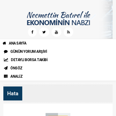
ANA SAYFA
GÜNÜN YORUM ARŞİVİ
DETAYLI BORSA TAKİBİ
ÖNSÖZ
ANALİZ
Hata