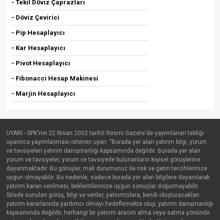
- Tekil Döviz Çaprazları
- Döviz Çevirici
- Pip Hesaplayıcı
- Kar Hesaplayıcı
- Pivot Hesaplayıcı
- Fibonacci Hesap Makinesi
- Marjin Hesaplayıcı
UYARI - SPK'nın 22 Nisan 2002 tarihli Resmi Gazete'de yayımlanan tebliği
uyarınca yayımlanması istenen uyarı: "Burada yer alan yatırım bilgi, yorum
ve tavsiyeleri yatırım danışmanlığı kapsamında değildir. Burada yer alan
yorum ve tavsiyeler, yorum ve tavsiyede bulunanların kişisel görüşlerine
dayanmaktadır. Bu görüşler, mali durumunuz ile risk ve getiri tercihlerinize
uygun olmayabilir. Bu nedenle, sadece burada yer alan bilgilere dayanılarak
yatırım kararı verilmesi, beklentilerinize uygun sonuçlar doğurmayabilir.
Sitede sunulan görüş, bilgi ve veriler, yatırımcılara, kendi oluşturacakları
yatırım kararlarında yardımcı olmayı hedeflemekte olup, yatırım danışmanlığı
kapsamında değildir, herhangi bir yatırım aracını alma veya satma yönünde