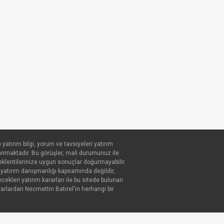
atırım bilgi, yorum ve tavsiyeleri yatırım
anmaktadır. Bu görüşler, mali durumunuz ile
 beklentilerinize uygun sonuçlar doğurmayabilir.
, yatırım danışmanlığı kapsamında değildir,
ekleri yatırım kararları ile bu sitede bulunan
rarlardan Necmettin Batırel'in herhangi bir