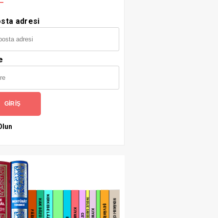
sta adresi
e
GIRIŞ
Olun