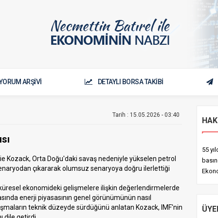
YORUM ARŞİVİ
DETAYLI BORSA TAKİBİ
Tarih : 15.05.2026 - 03:40
HAK
ısı
55 yı
ie Kozack, Orta Doğu'daki savaş nedeniyle yükselen petrol
basın
senaryodan çıkararak olumsuz senaryoya doğru ilerlettiği
Ekono
 küresel ekonomideki gelişmelere ilişkin değerlendirmelerde
asında enerji piyasasının genel görünümünün nasıl
lışmaların teknik düzeyde sürdüğünü anlatan Kozack, IMF'nin
ÜYE
 dile getirdi.