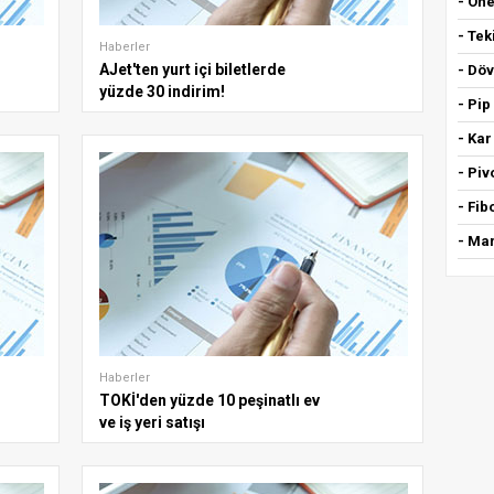
- Öne
- Tek
Haberler
AJet'ten yurt içi biletlerde
- Döv
yüzde 30 indirim!
- Pip
- Kar
- Piv
- Fi
- Mar
Haberler
TOKİ'den yüzde 10 peşinatlı ev
ve iş yeri satışı