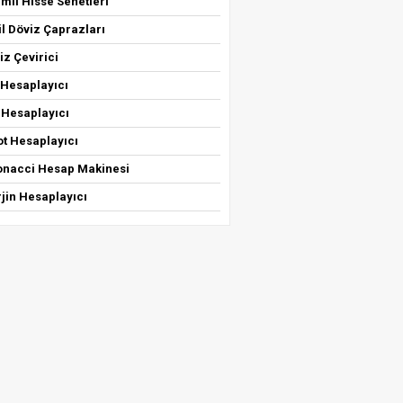
mli Hisse Senetleri
il Döviz Çaprazları
iz Çevirici
 Hesaplayıcı
 Hesaplayıcı
ot Hesaplayıcı
bonacci Hesap Makinesi
jin Hesaplayıcı