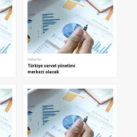
Haberler
Türkiye servet yönetimi
merkezi olacak