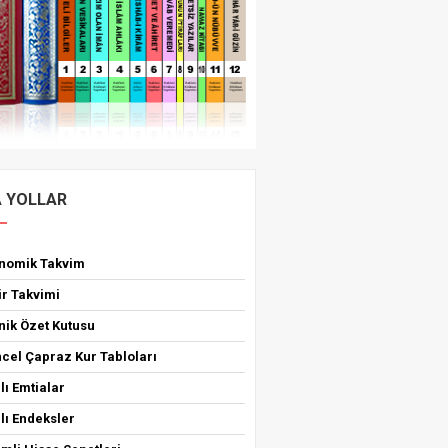
A YOLLAR
onomik Takvim
ir Takvimi
nik Özet Kutusu
cel Çapraz Kur Tabloları
lı Emtialar
lı Endeksler