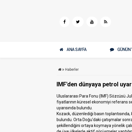
ANA SAYFA
GÜNÜN 
Haberler
IMF'den dünyaya petrol uyar
Uluslararası Para Fonu (IMF) Sözcüsü Jul
fiyatlarının küresel ekonomiyi referans 
uyarısında bulundu.
Kozack, düzenlediği basın toplantısında,
bulundu. Orta Doğu'daki çatışmalar sonr
şekillendiğini ortaya koymaya yönelik ça
de üye ülkelerle aktif görüşmeler yaptığını