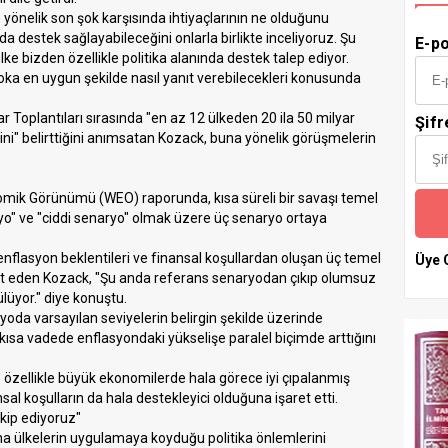
yönelik son şok karşısında ihtiyaçlarının ne olduğunu
a destek sağlayabileceğini onlarla birlikte inceliyoruz. Şu
E-po
 bizden özellikle politika alanında destek talep ediyor.
şoka en uygun şekilde nasıl yanıt verebilecekleri konusunda
r Toplantıları sırasında "en az 12 ülkeden 20 ila 50 milyar
Şifr
ini" belirttiğini anımsatan Kozack, buna yönelik görüşmelerin
omik Görünümü (WEO) raporunda, kısa süreli bir savaşı temel
yo" ve "ciddi senaryo" olmak üzere üç senaryo ortaya
 enflasyon beklentileri ve finansal koşullardan oluşan üç temel
Üye 
et eden Kozack, "Şu anda referans senaryodan çıkıp olumsuz
lüyor." diye konuştu.
yoda varsayılan seviyelerin belirgin şekilde üzerinde
kısa vadede enflasyondaki yükselişe paralel biçimde arttığını
 özellikle büyük ekonomilerde hala görece iyi çıpalanmış
l koşulların da hala destekleyici olduğuna işaret etti.
akip ediyoruz"
a ülkelerin uygulamaya koyduğu politika önlemlerini