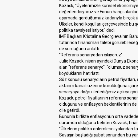
Kozack, "Üyelerimizle küresel ekonomiye 
değerlendiriyoruz ve Fonun hangi alanlard
aşamada gördüğümüz kadarıyla birçok ülke
Ülkeler, kendi koşulları çerçevesinde bu 
politika tavsiyesi istiyor." dedi.
IMF Başkanı Kristalina Georgieva'nın Baha
tutarında finansman talebi görülebileceğ
de sürdüğünü anlattı.
"Referans senaryodan çıkıyoruz"
Julie Kozack, nisan ayındaki Dünya Ekon
alan "referans senaryo", "olumsuz senar
koyduklarını hatırlattı.
Söz konusu senaryoların petrol fiyatları,
aktarım kanalı üzerine kurulduğuna işar
senaryoya doğru ilerlediğimiz açıkça görü
Kozack, petrol fiyatlarının referans senar
olduğunu ve enflasyon beklentilerinin de 
dile getirdi.
Bununla birlikte enflasyonun orta vadede
durumda olduğunu belirten Kozack, finansa
"Ülkelerin politika önlemlerini yakından t
Savaşın başladığı şubat sonundan bu yan