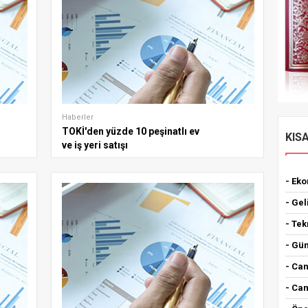
Haberler
TOKİ'den yüzde 10 peşinatlı ev
KIS
ve iş yeri satışı
- Ek
- Gel
- Tek
- Gün
- Can
- Can