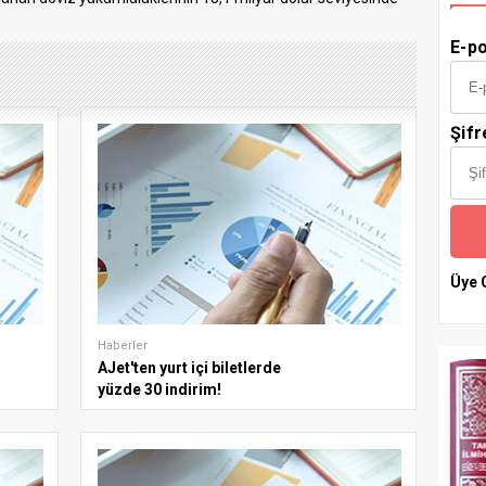
E-po
Şifr
Üye 
Haberler
AJet'ten yurt içi biletlerde
yüzde 30 indirim!