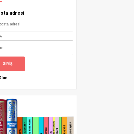
sta adresi
e
GIRIŞ
Olun