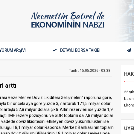
YORUM ARŞİVİ
DETAYLI BORSA TAKİBİ
Tarih : 15.05.2026 - 03:38
HAK
i arttı
55 yı
ası Rezervler ve Döviz Likiditesi Gelişmeleri” raporuna göre,
basın
rıyla bir önceki aya göre yüzde 3,7 artarak 171,5 milyar dolar
Ekono
8 artışla 52,8 milyar dolara çıktı. Altın rezervleri ise yüzde 1,9
aştı. IMF rezerv pozisyonu ve SDR toplamı da 7,8 milyar dolar
adede döviz likiditesini etkileyen döviz yükümlülükleri ise
mlülüğü 18,1 milyar dolar Raporda, Merkez Bankası’nın toplam
ÜYE
anan döviz yükümlülüklerinin 18,1 milyar dolar seviyesinde