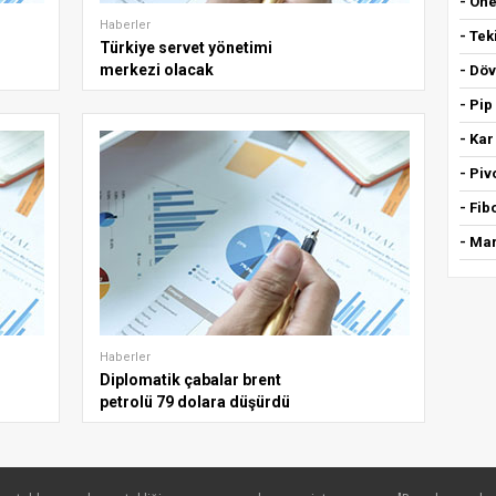
- Öne
Haberler
- Tek
Türkiye servet yönetimi
merkezi olacak
- Döv
- Pip
- Kar
- Piv
- Fi
- Mar
Haberler
Diplomatik çabalar brent
petrolü 79 dolara düşürdü