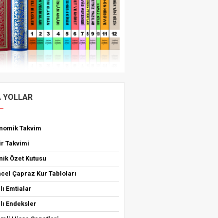
A YOLLAR
onomik Takvim
ir Takvimi
nik Özet Kutusu
cel Çapraz Kur Tabloları
lı Emtialar
lı Endeksler