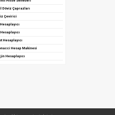
mli Hisse Senetleri
il Döviz Çaprazları
iz Çevirici
 Hesaplayıcı
 Hesaplayıcı
ot Hesaplayıcı
bonacci Hesap Makinesi
jin Hesaplayıcı