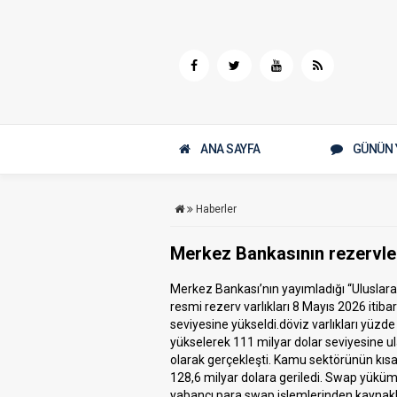
ANA SAYFA
GÜNÜN 
Haberler
Merkez Bankasının rezervler
Merkez Bankası’nın yayımladığı “Uluslarar
resmi rezerv varlıkları 8 Mayıs 2026 itiba
seviyesine yükseldi.
döviz varlıkları yüzde 
yükselerek 111 milyar dolar seviyesine ul
olarak gerçekleşti.
Kamu sektörünün kısa v
128,6 milyar dolara geriledi. Swap yükü
yabancı para swap işlemlerinden kaynakl