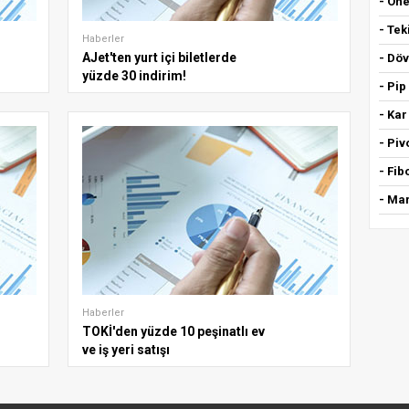
- Öne
- Tek
Haberler
AJet'ten yurt içi biletlerde
- Döv
yüzde 30 indirim!
- Pip
- Kar
- Piv
- Fi
- Mar
Haberler
TOKİ'den yüzde 10 peşinatlı ev
ve iş yeri satışı