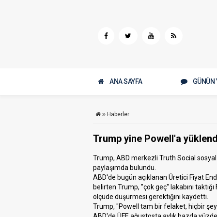
ANA SAYFA
GÜNÜN 
Haberler
Trump yine Powell'a yüklendi
Trump, ABD merkezli Truth Social sosyal
paylaşımda bulundu.
ABD'de bugün açıklanan Üretici Fiyat End
belirten Trump, "çok geç" lakabını taktı
ölçüde düşürmesi gerektiğini kaydetti.
Trump, "Powell tam bir felaket, hiçbir ş
ABD'de ÜFE ağustosta aylık bazda yüzde 0,