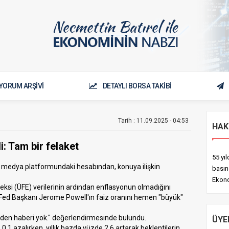
YORUM ARŞİVİ
DETAYLI BORSA TAKİBİ
Tarih : 11.09.2025 - 04:53
HAK
: Tam bir felaket
55 yı
 medya platformundaki hesabından, konuya ilişkin
basın
Ekono
eksi (ÜFE) verilerinin ardından enflasyonun olmadığını
ğı Fed Başkanı Jerome Powell'ın faiz oranını hemen "büyük"
eyden haberi yok." değerlendirmesinde bulundu.
ÜYE
1 azalırken, yıllık bazda yüzde 2,6 artarak beklentilerin