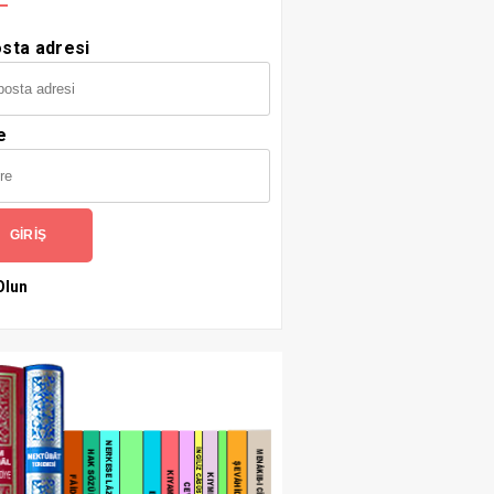
sta adresi
e
GIRIŞ
Olun