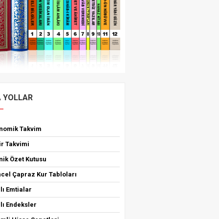
A YOLLAR
onomik Takvim
ir Takvimi
nik Özet Kutusu
cel Çapraz Kur Tabloları
lı Emtialar
lı Endeksler