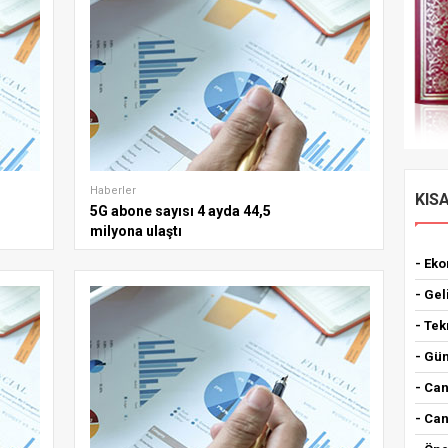
Haberler
KIS
5G abone sayısı 4 ayda 44,5
milyona ulaştı
- Ek
- Gel
- Tek
- Gün
- Can
- Can