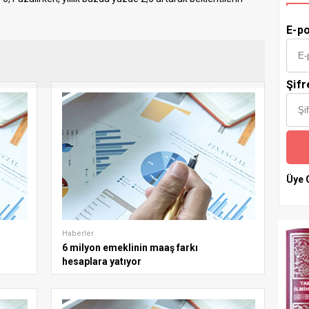
E-po
Şifr
Üye 
Haberler
6 milyon emeklinin maaş farkı
hesaplara yatıyor