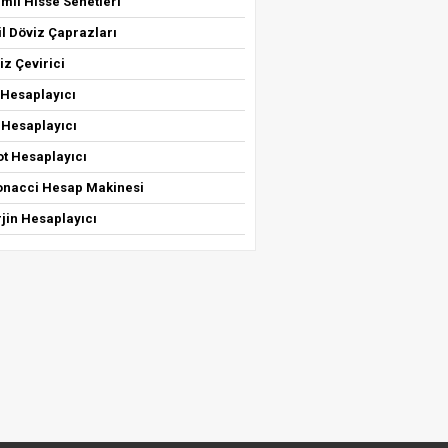
mli Hisse Senetleri
il Döviz Çaprazları
iz Çevirici
 Hesaplayıcı
 Hesaplayıcı
ot Hesaplayıcı
bonacci Hesap Makinesi
jin Hesaplayıcı